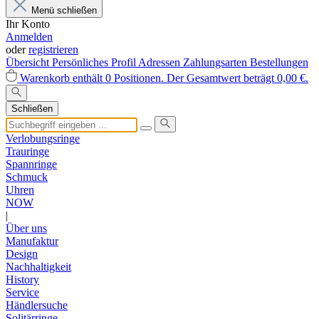
Menü schließen
Ihr Konto
Anmelden
oder
registrieren
Übersicht
Persönliches Profil
Adressen
Zahlungsarten
Bestellungen
Warenkorb enthält 0 Positionen. Der Gesamtwert beträgt 0,00 €.
Schließen
Verlobungsringe
Trauringe
Spannringe
Schmuck
Uhren
NOW
|
Über uns
Manufaktur
Design
Nachhaltigkeit
History
Service
Händlersuche
Solitärringe