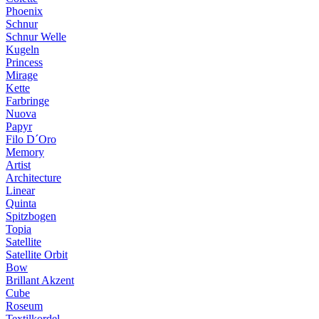
Phoenix
Schnur
Schnur Welle
Kugeln
Princess
Mirage
Kette
Farbringe
Nuova
Papyr
Filo D´Oro
Memory
Artist
Architecture
Linear
Quinta
Spitzbogen
Topia
Satellite
Satellite Orbit
Bow
Brillant Akzent
Cube
Roseum
Textilkordel