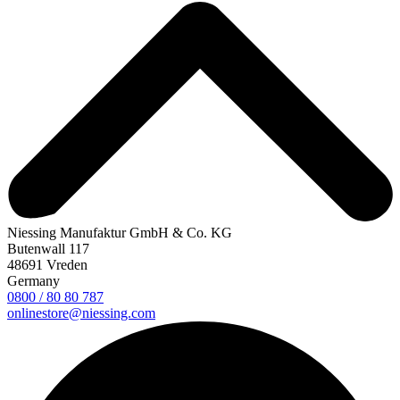
Niessing Manufaktur GmbH & Co. KG
Butenwall 117
48691 Vreden
Germany
0800 / 80 80 787
onlinestore@niessing.com