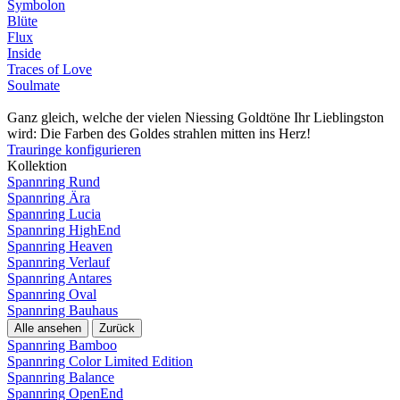
Symbolon
Blüte
Flux
Inside
Traces of Love
Soulmate
Ganz gleich, welche der vielen Niessing Goldtöne Ihr Lieblingston
wird: Die Farben des Goldes strahlen mitten ins Herz!
Trauringe konfigurieren
Kollektion
Spannring Rund
Spannring Ära
Spannring Lucia
Spannring HighEnd
Spannring Heaven
Spannring Verlauf
Spannring Antares
Spannring Oval
Spannring Bauhaus
Alle ansehen
Zurück
Spannring Bamboo
Spannring Color Limited Edition
Spannring Balance
Spannring OpenEnd