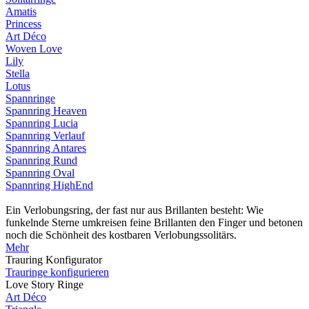
Amatis
Princess
Art Déco
Woven Love
Lily
Stella
Lotus
Spannringe
Spannring Heaven
Spannring Lucia
Spannring Verlauf
Spannring Antares
Spannring Rund
Spannring Oval
Spannring HighEnd
Ein Verlobungsring, der fast nur aus Brillanten besteht: Wie
funkelnde Sterne umkreisen feine Brillanten den Finger und betonen
noch die Schönheit des kostbaren Verlobungssolitärs.
Mehr
Trauring Konfigurator
Trauringe konfigurieren
Love Story Ringe
Art Déco