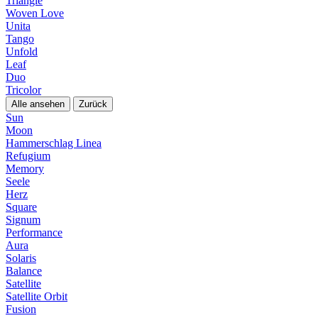
Triangle
Woven Love
Unita
Tango
Unfold
Leaf
Duo
Tricolor
Alle ansehen
Zurück
Sun
Moon
Hammerschlag Linea
Refugium
Memory
Seele
Herz
Square
Signum
Performance
Aura
Solaris
Balance
Satellite
Satellite Orbit
Fusion