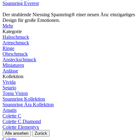
Spannring Everest
Der strahlende Niessing Spannring® einer neuen Ära: einzigartiges
Design für große Emotionen.
Mehr
Kategorie
Halsschmuck
Armschmuck
Ringe
Ohrschmuck
Ansteckschmuck
Miniaturen
Anlässe
Kollektion
Vivida
Setario
Topia Vision
Spannring Kollektion
Spannring Ära Kollektion
Amatis
Colette C
Colette C Diamond
Colette Elementyx
Alle ansehen
Zurück
Colette